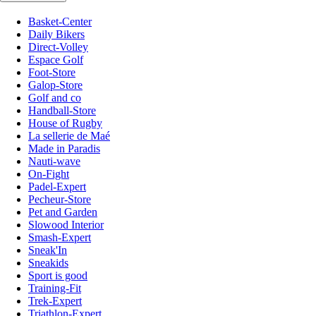
Basket-Center
Daily Bikers
Direct-Volley
Espace Golf
Foot-Store
Galop-Store
Golf and co
Handball-Store
House of Rugby
La sellerie de Maé
Made in Paradis
Nauti-wave
On-Fight
Padel-Expert
Pecheur-Store
Pet and Garden
Slowood Interior
Smash-Expert
Sneak'In
Sneakids
Sport is good
Training-Fit
Trek-Expert
Triathlon-Expert