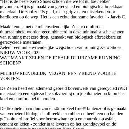
"Het is de beste Xero Shoes schoen die we tot nu toe hebben
gevonden. Hij is gemaakt van gerecycled en biologisch afbreekbaar
materiaal. De zool zelf is glad, maar gripvast en uitstekend voor
hardlopen op de weg. Het is een echte duurzame favoriet." - Jarvis C.
Maak kennis met de milieuvriendelijke Zelen: comfort en
duurzaamheid worden gecombineerd in deze minimalistische schoen
van running met zero drop, gemaakt van biologisch afbreekbare en
gerecyclede materialen.
Zelen - een milieuvriendelijke wegschoen van running Xero Shoes .
NIEUW VOOR 2022
WAT MAAKT ZELEN DE IDEALE DUURZAME RUNNING
SCHOEN?
MILIEUVRIENDELIJK. VEGAN. EEN VRIEND VOOR JE
VOETEN.
De Zelen heeft een ademend gebreid bovenwerk van gerecycled rPET-
materiaal en een zijdezachte sokvoering om je kilometer na kilometer
koel en comfortabel te houden.
De flexibele maar duurzame 5.0mm FeelTrue® buitenzool is gemaakt
van verbeterd biologisch afbreekbaar rubber en heeft een op banden
geïnspireerd profiel voor betrouwbare grip en controle op asfalt,
cement en keien - zonder in te leveren op het grondgevoel en de