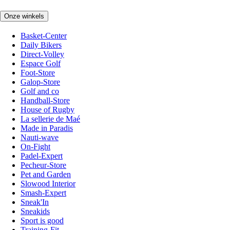
Onze winkels
Basket-Center
Daily Bikers
Direct-Volley
Espace Golf
Foot-Store
Galop-Store
Golf and co
Handball-Store
House of Rugby
La sellerie de Maé
Made in Paradis
Nauti-wave
On-Fight
Padel-Expert
Pecheur-Store
Pet and Garden
Slowood Interior
Smash-Expert
Sneak'In
Sneakids
Sport is good
Training-Fit