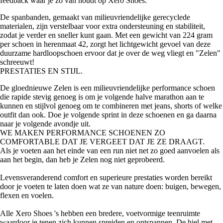
feedback waar je zo van houdt op Xero Shoes.
De spanbanden, gemaakt van milieuvriendelijke gerecyclede
materialen, zijn verstelbaar voor extra ondersteuning en stabiliteit,
zodat je verder en sneller kunt gaan. Met een gewicht van 224 gram
per schoen in herenmaat 42, zorgt het lichtgewicht gevoel van deze
duurzame hardloopschoen ervoor dat je over de weg vliegt en "Zelen"
schreeuwt!
PRESTATIES EN STIJL.
De gloednieuwe Zelen is een milieuvriendelijke performance schoen
die rapide stevig genoeg is om je volgende halve marathon aan te
kunnen en stijlvol genoeg om te combineren met jeans, shorts of welke
outfit dan ook. Doe je volgende sprint in deze schoenen en ga daarna
naar je volgende avondje uit.
WE MAKEN PERFORMANCE SCHOENEN ZO
COMFORTABLE DAT JE VERGEET DAT JE ZE DRAAGT.
Als je voeten aan het einde van een run niet net zo goed aanvoelen als
aan het begin, dan heb je Zelen nog niet geprobeerd.
Levensveranderend comfort en superieure prestaties worden bereikt
door je voeten te laten doen wat ze van nature doen: buigen, bewegen,
flexen en voelen.
Alle Xero Shoes 's hebben een bredere, voetvormige teenruimte
waardoor je tenen zich kunnen spreiden en ontspannen. De hiel met