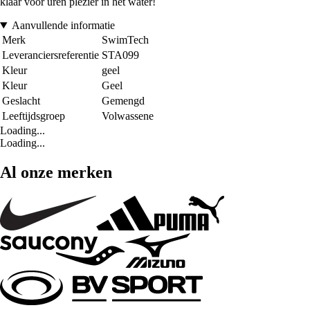
klaar voor uren plezier in het water!
Aanvullende informatie
Merk
SwimTech
Leveranciersreferentie
STA099
Kleur
geel
Kleur
Geel
Geslacht
Gemengd
Leeftijdsgroep
Volwassene
Loading...
Loading...
Al onze merken