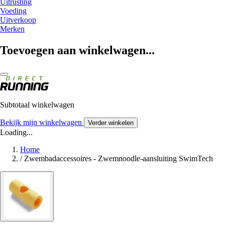
Uitrusting
Voeding
Uitverkoop
Merken
Toevoegen aan winkelwagen...
Subtotaal winkelwagen
Bekijk mijn winkelwagen
Verder winkelen
Loading...
Home
/
Zwembadaccessoires - Zwemnoodle-aansluiting SwimTech