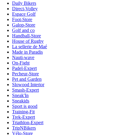
Daily Bikers
Direct-Volley
Espace Golf
Foot-Store
Galop-Store
Golf and co
Handball-Store
House of Rugby
La sellerie de Maé
Made in Paradis
Nauti-wave
On-Fight
Padel-Expert
Pecheur-Store
Pet and Garden
Slowood Interior
Smash-Expert
Sneak'In
Sneakids
Sport is good
Training-Fit
Trek-Expert
Triathlon-Expert
TripNBikers
Vélo-Store