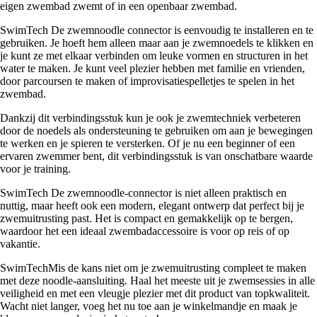
eigen zwembad zwemt of in een openbaar zwembad.
SwimTech De zwemnoodle connector is eenvoudig te installeren en te
gebruiken. Je hoeft hem alleen maar aan je zwemnoedels te klikken en
je kunt ze met elkaar verbinden om leuke vormen en structuren in het
water te maken. Je kunt veel plezier hebben met familie en vrienden,
door parcoursen te maken of improvisatiespelletjes te spelen in het
zwembad.
Dankzij dit verbindingsstuk kun je ook je zwemtechniek verbeteren
door de noedels als ondersteuning te gebruiken om aan je bewegingen
te werken en je spieren te versterken. Of je nu een beginner of een
ervaren zwemmer bent, dit verbindingsstuk is van onschatbare waarde
voor je training.
SwimTech De zwemnoodle-connector is niet alleen praktisch en
nuttig, maar heeft ook een modern, elegant ontwerp dat perfect bij je
zwemuitrusting past. Het is compact en gemakkelijk op te bergen,
waardoor het een ideaal zwembadaccessoire is voor op reis of op
vakantie.
SwimTechMis de kans niet om je zwemuitrusting compleet te maken
met deze noodle-aansluiting. Haal het meeste uit je zwemsessies in alle
veiligheid en met een vleugje plezier met dit product van topkwaliteit.
Wacht niet langer, voeg het nu toe aan je winkelmandje en maak je