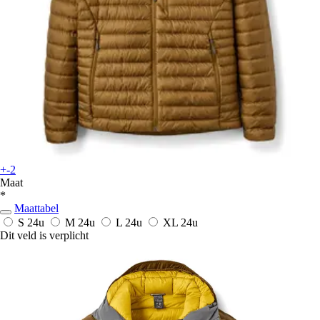
+-2
Maat
*
Maattabel
S
24u
M
24u
L
24u
XL
24u
Dit veld is verplicht