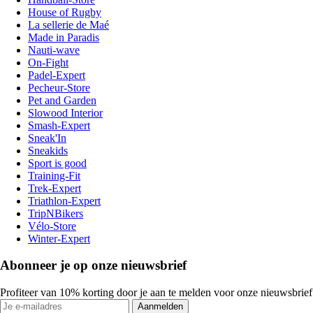
House of Rugby
La sellerie de Maé
Made in Paradis
Nauti-wave
On-Fight
Padel-Expert
Pecheur-Store
Pet and Garden
Slowood Interior
Smash-Expert
Sneak'In
Sneakids
Sport is good
Training-Fit
Trek-Expert
Triathlon-Expert
TripNBikers
Vélo-Store
Winter-Expert
Abonneer je op onze nieuwsbrief
Profiteer van 10% korting door je aan te melden voor onze nieuwsbrief
Aanmelden