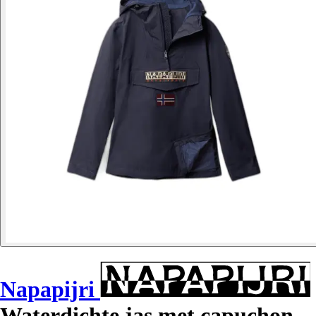
Napapijri
Waterdichte jas met capuchon