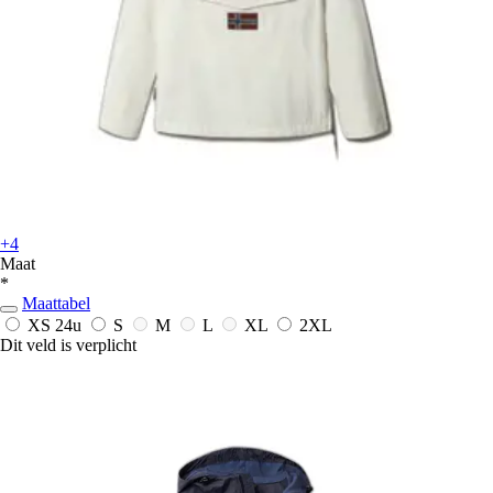
+4
Maat
*
Maattabel
XS
24u
S
M
L
XL
2XL
Dit veld is verplicht