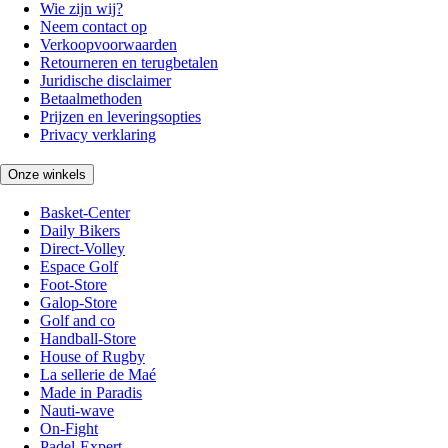
Wie zijn wij?
Neem contact op
Verkoopvoorwaarden
Retourneren en terugbetalen
Juridische disclaimer
Betaalmethoden
Prijzen en leveringsopties
Privacy verklaring
Onze winkels
Basket-Center
Daily Bikers
Direct-Volley
Espace Golf
Foot-Store
Galop-Store
Golf and co
Handball-Store
House of Rugby
La sellerie de Maé
Made in Paradis
Nauti-wave
On-Fight
Padel-Expert