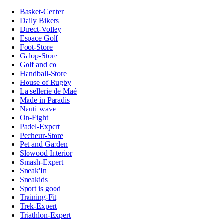
Basket-Center
Daily Bikers
Direct-Volley
Espace Golf
Foot-Store
Galop-Store
Golf and co
Handball-Store
House of Rugby
La sellerie de Maé
Made in Paradis
Nauti-wave
On-Fight
Padel-Expert
Pecheur-Store
Pet and Garden
Slowood Interior
Smash-Expert
Sneak'In
Sneakids
Sport is good
Training-Fit
Trek-Expert
Triathlon-Expert