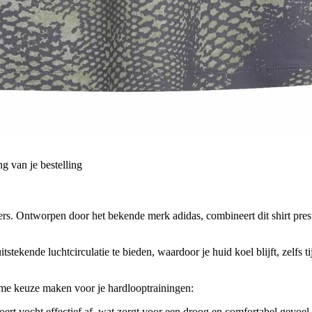
g van je bestelling
rs. Ontworpen door het bekende merk adidas, combineert dit shirt presta
stekende luchtcirculatie te bieden, waardoor je huid koel blijft, zelfs
mme keuze maken voor je hardlooptrainingen:
 voert vocht effectief af, wat zorgt voor een droog en comfortabel gevoel