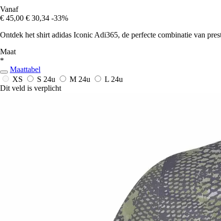
Vanaf
€ 45,00
€ 30,34
-33%
Ontdek het shirt adidas Iconic Adi365, de perfecte combinatie van presta
Maat
*
Maattabel
XS
S
24u
M
24u
L
24u
Dit veld is verplicht