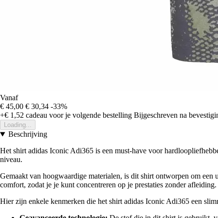
Vanaf
€ 45,00
€ 30,34
-33%
+€ 1,52
cadeau voor je volgende bestelling
Bijgeschreven na bevestigin
Loading...
Beschrijving
Het shirt adidas Iconic Adi365 is een must-have voor hardloopliefhebbe
niveau.
Gemaakt van hoogwaardige materialen, is dit shirt ontworpen om een uit
comfort, zodat je je kunt concentreren op je prestaties zonder afleiding.
Hier zijn enkele kenmerken die het shirt adidas Iconic Adi365 een sli
Geavanceerde technologie:
De stof die in dit shirt is gebruikt,