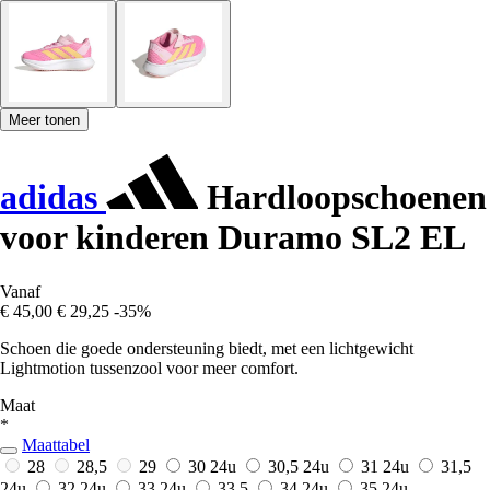
Meer tonen
adidas
Hardloopschoenen
voor kinderen Duramo SL2 EL
Vanaf
€ 45,00
€ 29,25
-35%
Schoen die goede ondersteuning biedt, met een lichtgewicht
Lightmotion tussenzool voor meer comfort.
Maat
*
Maattabel
28
28,5
29
30
24u
30,5
24u
31
24u
31,5
24u
32
24u
33
24u
33,5
34
24u
35
24u