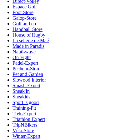
Direct-Volley
Espace Golf
Foot-Store
Galop-Store
Golf and co
Handball-Store
House of Rugby
La sellerie de Maé
Made in Paradis
Nauti-wave
On-Fight
Padel-Expert
Pecheur-Store
Pet and Garden
Slowood Interior
Smash-Expert
Sneak'In
Sneakids
Sport is good
Training-Fit
Trek-Expert
Triathlon-Expert
TripNBikers
Vélo-Store
Winter-Expert