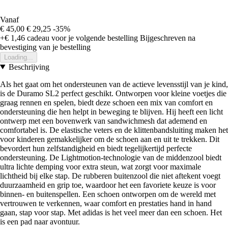
Vanaf
€ 45,00
€ 29,25
-35%
+€ 1,46
cadeau voor je volgende bestelling
Bijgeschreven na
bevestiging van je bestelling
Loading...
Beschrijving
Als het gaat om het ondersteunen van de actieve levensstijl van je kind,
is de Duramo SL2 perfect geschikt. Ontworpen voor kleine voetjes die
graag rennen en spelen, biedt deze schoen een mix van comfort en
ondersteuning die hen helpt in beweging te blijven. Hij heeft een licht
ontwerp met een bovenwerk van sandwichmesh dat ademend en
comfortabel is. De elastische veters en de klittenbandsluiting maken het
voor kinderen gemakkelijker om de schoen aan en uit te trekken. Dit
bevordert hun zelfstandigheid en biedt tegelijkertijd perfecte
ondersteuning. De Lightmotion-technologie van de middenzool biedt
ultra lichte demping voor extra steun, wat zorgt voor maximale
lichtheid bij elke stap. De rubberen buitenzool die niet aftekent voegt
duurzaamheid en grip toe, waardoor het een favoriete keuze is voor
binnen- en buitenspellen. Een schoen ontworpen om de wereld met
vertrouwen te verkennen, waar comfort en prestaties hand in hand
gaan, stap voor stap. Met adidas is het veel meer dan een schoen. Het
is een pad naar avontuur.