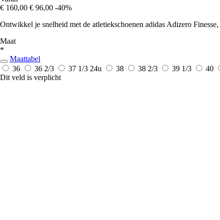
€ 160,00
€ 96,00
-40%
Ontwikkel je snelheid met de atletiekschoenen adidas Adizero Finesse, 
Maat
*
Maattabel
36
36 2/3
37 1/3
24u
38
38 2/3
39 1/3
40
Dit veld is verplicht