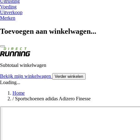
Uitrusting
Voeding
Uitverkoop
Merken
Toevoegen aan winkelwagen...
Subtotaal winkelwagen
Bekijk mijn winkelwagen
Verder winkelen
Loading...
Home
/
Sportschoenen adidas Adizero Finesse