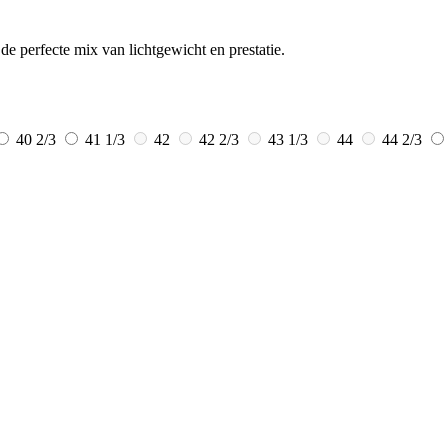
de perfecte mix van lichtgewicht en prestatie.
40 2/3
41 1/3
42
42 2/3
43 1/3
44
44 2/3