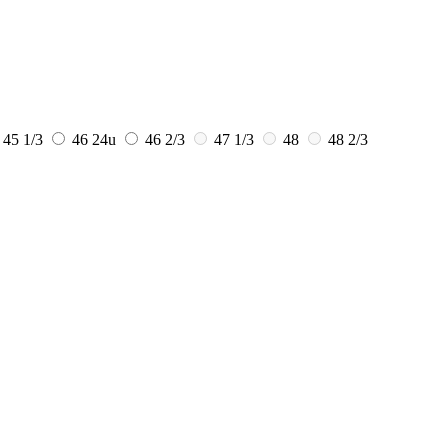
45 1/3
46
24u
46 2/3
47 1/3
48
48 2/3