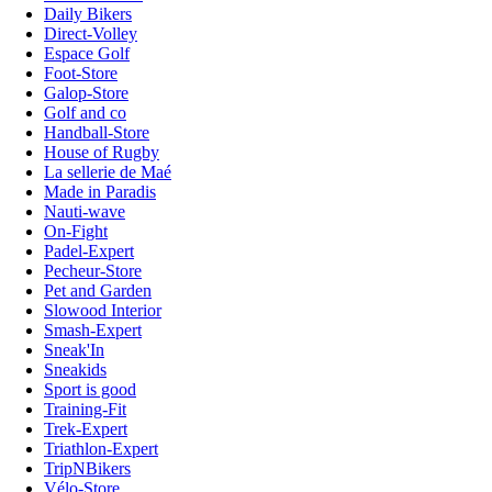
Daily Bikers
Direct-Volley
Espace Golf
Foot-Store
Galop-Store
Golf and co
Handball-Store
House of Rugby
La sellerie de Maé
Made in Paradis
Nauti-wave
On-Fight
Padel-Expert
Pecheur-Store
Pet and Garden
Slowood Interior
Smash-Expert
Sneak'In
Sneakids
Sport is good
Training-Fit
Trek-Expert
Triathlon-Expert
TripNBikers
Vélo-Store