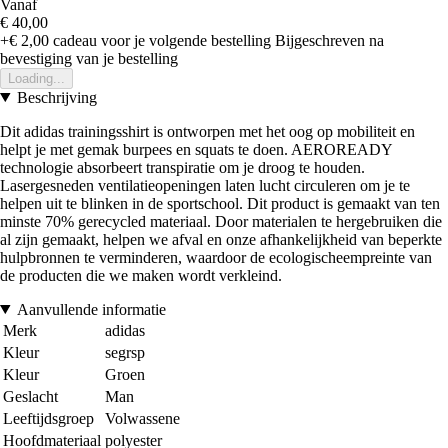
Vanaf
€ 40,00
+€ 2,00
cadeau voor je volgende bestelling
Bijgeschreven na
bevestiging van je bestelling
Loading...
Beschrijving
Dit adidas trainingsshirt is ontworpen met het oog op mobiliteit en
helpt je met gemak burpees en squats te doen. AEROREADY
technologie absorbeert transpiratie om je droog te houden.
Lasergesneden ventilatieopeningen laten lucht circuleren om je te
helpen uit te blinken in de sportschool. Dit product is gemaakt van ten
minste 70% gerecycled materiaal. Door materialen te hergebruiken die
al zijn gemaakt, helpen we afval en onze afhankelijkheid van beperkte
hulpbronnen te verminderen, waardoor de ecologischeempreinte van
de producten die we maken wordt verkleind.
Aanvullende informatie
Merk
adidas
Kleur
segrsp
Kleur
Groen
Geslacht
Man
Leeftijdsgroep
Volwassene
Hoofdmateriaal
polyester