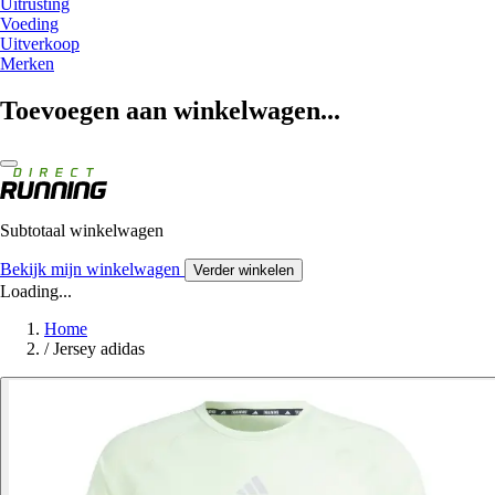
Uitrusting
Voeding
Uitverkoop
Merken
Toevoegen aan winkelwagen...
Subtotaal winkelwagen
Bekijk mijn winkelwagen
Verder winkelen
Loading...
Home
/
Jersey adidas