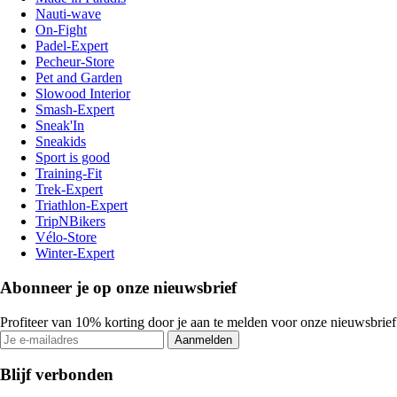
Nauti-wave
On-Fight
Padel-Expert
Pecheur-Store
Pet and Garden
Slowood Interior
Smash-Expert
Sneak'In
Sneakids
Sport is good
Training-Fit
Trek-Expert
Triathlon-Expert
TripNBikers
Vélo-Store
Winter-Expert
Abonneer je op onze nieuwsbrief
Profiteer van 10% korting door je aan te melden voor onze nieuwsbrief
Aanmelden
Blijf verbonden