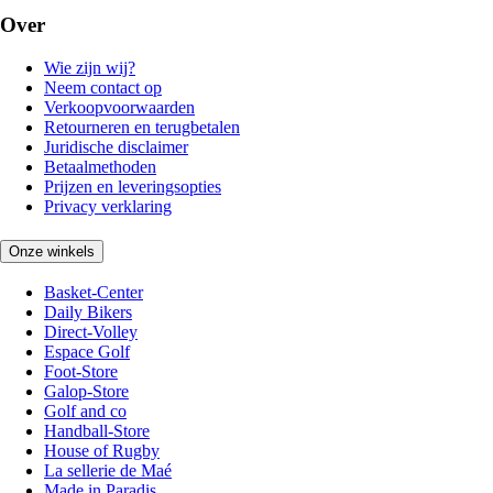
Over
Wie zijn wij?
Neem contact op
Verkoopvoorwaarden
Retourneren en terugbetalen
Juridische disclaimer
Betaalmethoden
Prijzen en leveringsopties
Privacy verklaring
Onze winkels
Basket-Center
Daily Bikers
Direct-Volley
Espace Golf
Foot-Store
Galop-Store
Golf and co
Handball-Store
House of Rugby
La sellerie de Maé
Made in Paradis