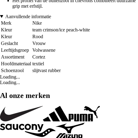
Het profiel van de buitenzool in chevrons combineert duurzame
grip met erfstijl.
Aanvullende informatie
Merk
Nike
Kleur
team crimson/ice peach-white
Kleur
Rood
Geslacht
Vrouw
Leeftijdsgroep
Volwassene
Assortiment
Cortez
Hoofdmateriaal
textiel
Schoenzool
slijtvast rubber
Loading...
Loading...
Al onze merken