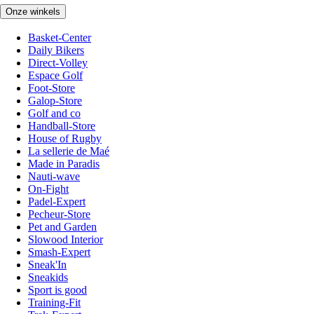
Onze winkels
Basket-Center
Daily Bikers
Direct-Volley
Espace Golf
Foot-Store
Galop-Store
Golf and co
Handball-Store
House of Rugby
La sellerie de Maé
Made in Paradis
Nauti-wave
On-Fight
Padel-Expert
Pecheur-Store
Pet and Garden
Slowood Interior
Smash-Expert
Sneak'In
Sneakids
Sport is good
Training-Fit