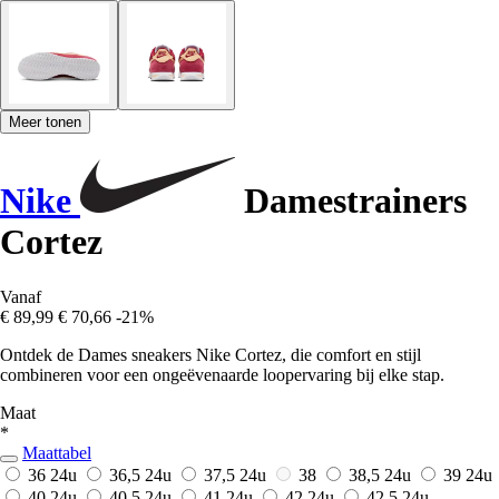
Meer tonen
Nike
Damestrainers
Cortez
Vanaf
€ 89,99
€ 70,66
-21%
Ontdek de Dames sneakers Nike Cortez, die comfort en stijl
combineren voor een ongeëvenaarde loopervaring bij elke stap.
Maat
*
Maattabel
36
24u
36,5
24u
37,5
24u
38
38,5
24u
39
24u
40
24u
40,5
24u
41
24u
42
24u
42,5
24u