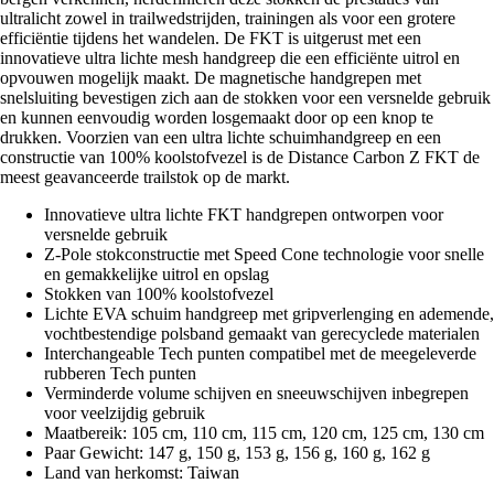
ultralicht zowel in trailwedstrijden, trainingen als voor een grotere
efficiëntie tijdens het wandelen. De FKT is uitgerust met een
innovatieve ultra lichte mesh handgreep die een efficiënte uitrol en
opvouwen mogelijk maakt. De magnetische handgrepen met
snelsluiting bevestigen zich aan de stokken voor een versnelde gebruik
en kunnen eenvoudig worden losgemaakt door op een knop te
drukken. Voorzien van een ultra lichte schuimhandgreep en een
constructie van 100% koolstofvezel is de Distance Carbon Z FKT de
meest geavanceerde trailstok op de markt.
Innovatieve ultra lichte FKT handgrepen ontworpen voor
versnelde gebruik
Z-Pole stokconstructie met Speed Cone technologie voor snelle
en gemakkelijke uitrol en opslag
Stokken van 100% koolstofvezel
Lichte EVA schuim handgreep met gripverlenging en ademende,
vochtbestendige polsband gemaakt van gerecyclede materialen
Interchangeable Tech punten compatibel met de meegeleverde
rubberen Tech punten
Verminderde volume schijven en sneeuwschijven inbegrepen
voor veelzijdig gebruik
Maatbereik: 105 cm, 110 cm, 115 cm, 120 cm, 125 cm, 130 cm
Paar Gewicht: 147 g, 150 g, 153 g, 156 g, 160 g, 162 g
Land van herkomst: Taiwan