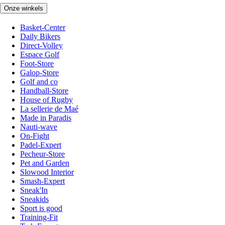
Onze winkels
Basket-Center
Daily Bikers
Direct-Volley
Espace Golf
Foot-Store
Galop-Store
Golf and co
Handball-Store
House of Rugby
La sellerie de Maé
Made in Paradis
Nauti-wave
On-Fight
Padel-Expert
Pecheur-Store
Pet and Garden
Slowood Interior
Smash-Expert
Sneak'In
Sneakids
Sport is good
Training-Fit