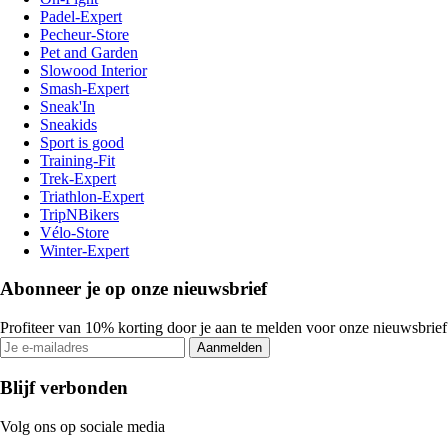
Padel-Expert
Pecheur-Store
Pet and Garden
Slowood Interior
Smash-Expert
Sneak'In
Sneakids
Sport is good
Training-Fit
Trek-Expert
Triathlon-Expert
TripNBikers
Vélo-Store
Winter-Expert
Abonneer je op onze nieuwsbrief
Profiteer van 10% korting door je aan te melden voor onze nieuwsbrief
Aanmelden
Blijf verbonden
Volg ons op sociale media