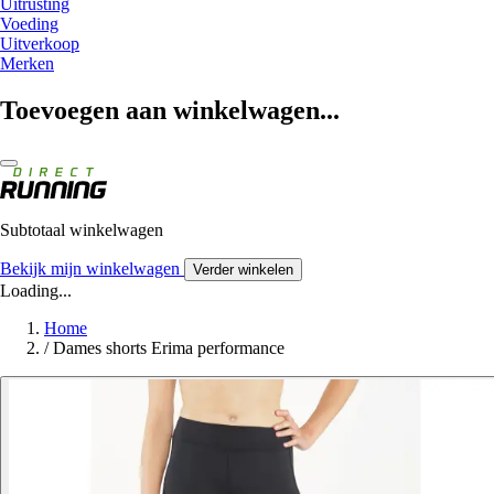
Uitrusting
Voeding
Uitverkoop
Merken
Toevoegen aan winkelwagen...
Subtotaal winkelwagen
Bekijk mijn winkelwagen
Verder winkelen
Loading...
Home
/
Dames shorts Erima performance