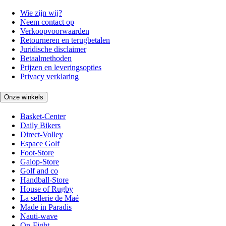
Wie zijn wij?
Neem contact op
Verkoopvoorwaarden
Retourneren en terugbetalen
Juridische disclaimer
Betaalmethoden
Prijzen en leveringsopties
Privacy verklaring
Onze winkels
Basket-Center
Daily Bikers
Direct-Volley
Espace Golf
Foot-Store
Galop-Store
Golf and co
Handball-Store
House of Rugby
La sellerie de Maé
Made in Paradis
Nauti-wave
On-Fight