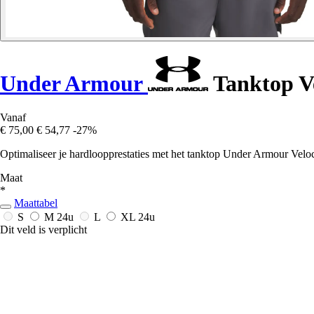
Under Armour
Tanktop Ve
Vanaf
€ 75,00
€ 54,77
-27%
Optimaliseer je hardloopprestaties met het tanktop Under Armour Veloci
Maat
*
Maattabel
S
M
24u
L
XL
24u
Dit veld is verplicht