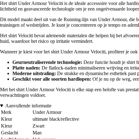
Het shirt Under Armour Velociti is de ideale accessoire voor alle hardlo
lichtheid en geavanceerde technologie om je een ongeëvenaarde looper
Dit model maakt deel uit van de Running-lijn van Under Armour, die bek
trainingen of wedstrijden. Je kunt je concentreren op je tempo en adem
Het shirt Velociti bevat ademende materialen die helpen bij het afvoere
huid, waardoor het risico op irritatie vermindert.
Wanneer je kiest voor het shirt Under Armour Velociti, profiteer je ook
Geurneutraliserende technologie:
Deze functie houdt je shirt f
Platte naden:
De flatlock-naden minimaliseren wrijving en irrita
Moderne uitstraling:
De strakke en dynamische esthetiek past pe
Geschikt voor alle soorten hardlopen:
Of je nu op de weg, een 
Met het shirt Under Armour Velociti is elke stap een belofte van prestat
verwachtingen voldoet.
Aanvullende informatie
Merk
Under Armour
Kleur
ultimate black/reflective
Kleur
Zwart
Geslacht
Man