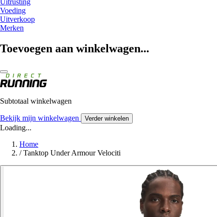
Uitrusting
Voeding
Uitverkoop
Merken
Toevoegen aan winkelwagen...
Subtotaal winkelwagen
Bekijk mijn winkelwagen
Verder winkelen
Loading...
Home
/
Tanktop Under Armour Velociti