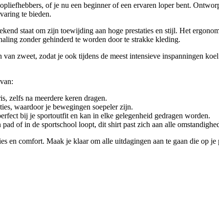
opliefhebbers, of je nu een beginner of een ervaren loper bent. Ontworpe
varing te bieden.
end staat om zijn toewijding aan hoge prestaties en stijl. Het ergonomi
haling zonder gehinderd te worden door te strakke kleding.
n van zweet, zodat je ook tijdens de meest intensieve inspanningen koel
 van:
ris, zelfs na meerdere keren dragen.
ties, waardoor je bewegingen soepeler zijn.
rfect bij je sportoutfit en kan in elke gelegenheid gedragen worden.
pad of in de sportschool loopt, dit shirt past zich aan alle omstandighe
ies en comfort. Maak je klaar om alle uitdagingen aan te gaan die op je p