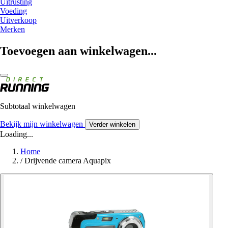
Uitrusting
Voeding
Uitverkoop
Merken
Toevoegen aan winkelwagen...
Subtotaal winkelwagen
Bekijk mijn winkelwagen
Verder winkelen
Loading...
Home
/
Drijvende camera Aquapix