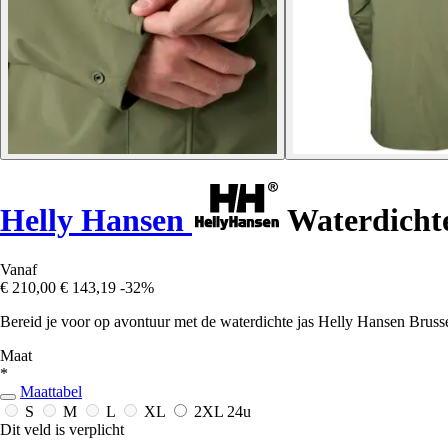
Helly Hansen
Waterdichte
Vanaf
€ 210,00
€ 143,19
-32%
Bereid je voor op avontuur met de waterdichte jas Helly Hansen Brussel
Maat
*
Maattabel
S
M
L
XL
2XL
24u
Dit veld is verplicht