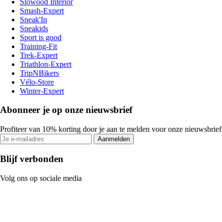
Slowood Interior
Smash-Expert
Sneak'In
Sneakids
Sport is good
Training-Fit
Trek-Expert
Triathlon-Expert
TripNBikers
Vélo-Store
Winter-Expert
Abonneer je op onze nieuwsbrief
Profiteer van 10% korting door je aan te melden voor onze nieuwsbrief
Aanmelden
Blijf verbonden
Volg ons op sociale media