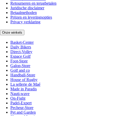
Retourneren en terugbetalen
Juridische disclaimer
Betaalmethoden
Prijzen en leveringsopties
Privacy verklaring
Onze winkels
Basket-Center
Daily Bikers
Direct-Volley
Espace Golf
Foot-Store
Galop-Store
Golf and co
Handball-Store
House of Rugby
La sellerie de Maé
Made in Paradis
Nauti-wave
On-Fight
Padel-Expert
Pecheur-Store
Pet and Garden