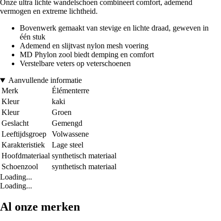
Onze ultra lichte wandelschoen combineert comfort, ademend
vermogen en extreme lichtheid.
Bovenwerk gemaakt van stevige en lichte draad, geweven in
één stuk
Ademend en slijtvast nylon mesh voering
MD Phylon zool biedt demping en comfort
Verstelbare veters op veterschoenen
Aanvullende informatie
Merk
Élémenterre
Kleur
kaki
Kleur
Groen
Geslacht
Gemengd
Leeftijdsgroep
Volwassene
Karakteristiek
Lage steel
Hoofdmateriaal
synthetisch materiaal
Schoenzool
synthetisch materiaal
Loading...
Loading...
Al onze merken