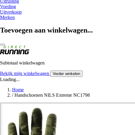
Uitrusting
Voeding
Uitverkoop
Merken
Toevoegen aan winkelwagen...
Subtotaal winkelwagen
Bekijk mijn winkelwagen
Verder winkelen
Loading...
Home
/
Handschoenen NILS Extreme NC1798