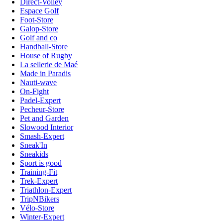
Direct-Volley
Espace Golf
Foot-Store
Galop-Store
Golf and co
Handball-Store
House of Rugby
La sellerie de Maé
Made in Paradis
Nauti-wave
On-Fight
Padel-Expert
Pecheur-Store
Pet and Garden
Slowood Interior
Smash-Expert
Sneak'In
Sneakids
Sport is good
Training-Fit
Trek-Expert
Triathlon-Expert
TripNBikers
Vélo-Store
Winter-Expert