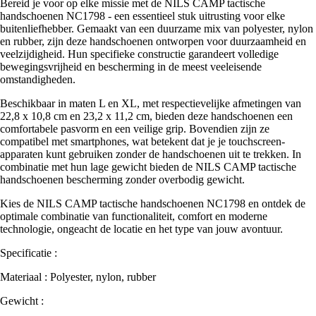
Bereid je voor op elke missie met de NILS CAMP tactische
handschoenen NC1798 - een essentieel stuk uitrusting voor elke
buitenliefhebber. Gemaakt van een duurzame mix van polyester, nylon
en rubber, zijn deze handschoenen ontworpen voor duurzaamheid en
veelzijdigheid. Hun specifieke constructie garandeert volledige
bewegingsvrijheid en bescherming in de meest veeleisende
omstandigheden.
Beschikbaar in maten L en XL, met respectievelijke afmetingen van
22,8 x 10,8 cm en 23,2 x 11,2 cm, bieden deze handschoenen een
comfortabele pasvorm en een veilige grip. Bovendien zijn ze
compatibel met smartphones, wat betekent dat je je touchscreen-
apparaten kunt gebruiken zonder de handschoenen uit te trekken. In
combinatie met hun lage gewicht bieden de NILS CAMP tactische
handschoenen bescherming zonder overbodig gewicht.
Kies de NILS CAMP tactische handschoenen NC1798 en ontdek de
optimale combinatie van functionaliteit, comfort en moderne
technologie, ongeacht de locatie en het type van jouw avontuur.
Specificatie :
Materiaal : Polyester, nylon, rubber
Gewicht :