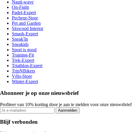
Nauti-wave
On-Fight
Padel-Expert
Pecheur-Store
Pet and Garden
Slowood Interior
Smash-Expert
Sneak'In
Sneakids
Sport is good
Training-Fit
Trek-Expert
Triathlon-Expert
TripNBikers
Vélo-Store
Winter-Expert
Abonneer je op onze nieuwsbrief
Profiteer van 10% korting door je aan te melden voor onze nieuwsbrief
Aanmelden
Blijf verbonden