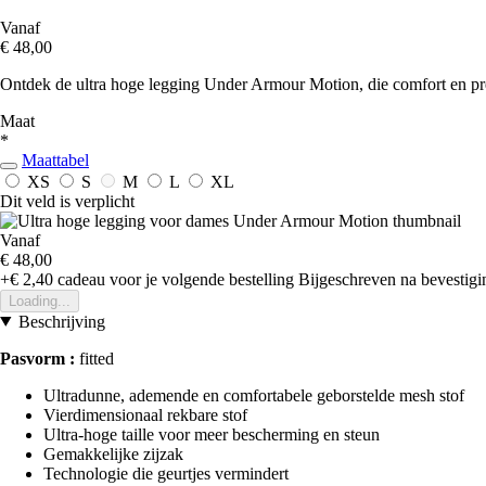
Vanaf
€ 48,00
Ontdek de ultra hoge legging Under Armour Motion, die comfort en pres
Maat
*
Maattabel
XS
S
M
L
XL
Dit veld is verplicht
Vanaf
€ 48,00
+€ 2,40
cadeau voor je volgende bestelling
Bijgeschreven na bevestigin
Loading...
Beschrijving
Pasvorm :
fitted
Ultradunne, ademende en comfortabele geborstelde mesh stof
Vierdimensionaal rekbare stof
Ultra-hoge taille voor meer bescherming en steun
Gemakkelijke zijzak
Technologie die geurtjes vermindert