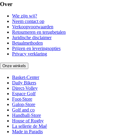
Over
Wie zijn wij?
Neem contact op
Verkoopvoorwaarden
Retourneren en terugbetalen
Juridische disclaimer
Betaalmethoden
Prijzen en leveringsopties
Privacy verklaring
Onze winkels
Basket-Center
Daily Bikers
Direct-Volley
Espace Golf
Foot-Store
Galop-Store
Golf and co
Handball-Store
House of Rugby
La sellerie de Maé
Made in Paradis