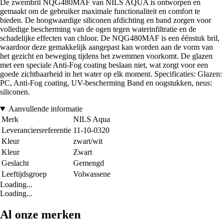
De zwembril NQG480MAF van NILS AQUA is ontworpen en
gemaakt om de gebruiker maximale functionaliteit en comfort te
bieden. De hoogwaardige siliconen afdichting en band zorgen voor
volledige bescherming van de ogen tegen waterinfiltratie en de
schadelijke effecten van chloor. De NQG480MAF is een éénstuk bril,
waardoor deze gemakkelijk aangepast kan worden aan de vorm van
het gezicht en beweging tijdens het zwemmen voorkomt. De glazen
met een speciale Anti-Fog coating beslaan niet, wat zorgt voor een
goede zichtbaarheid in het water op elk moment. Specificaties: Glazen:
PC, Anti-Fog coating, UV-bescherming Band en oogstukken, neus:
siliconen.
Aanvullende informatie
Merk
NILS Aqua
Leveranciersreferentie
11-10-0320
Kleur
zwart/wit
Kleur
Zwart
Geslacht
Gemengd
Leeftijdsgroep
Volwassene
Loading...
Loading...
Al onze merken