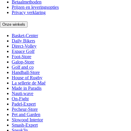
Betaalmethoden
Prijzen en leveringsopties
Privacy verklaring
Onze winkels
Basket-Center
Daily Bikers
Direct-Volley
Espace Golf
Foot-Store
Galop-Store
Golf and co
Handball-Store
House of Rugby
La sellerie de Maé
Made in Paradis
Nauti-wave
On-Fight
Padel-Expert
Pecheur-Store
Pet and Garden
Slowood Interior
Smash-Expert
Sneak'In