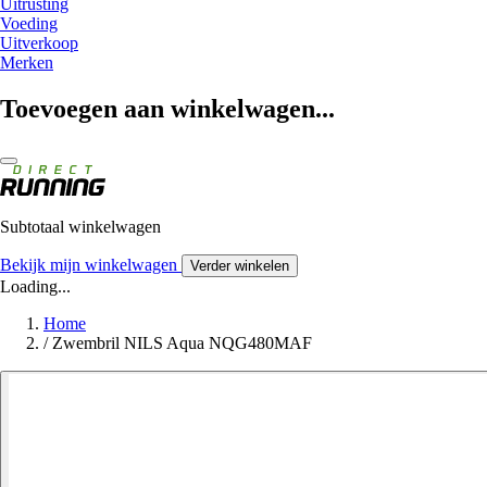
Uitrusting
Voeding
Uitverkoop
Merken
Toevoegen aan winkelwagen...
Subtotaal winkelwagen
Bekijk mijn winkelwagen
Verder winkelen
Loading...
Home
/
Zwembril NILS Aqua NQG480MAF