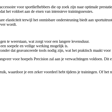
cessoire voor sportliefhebbers die op zoek zijn naar optimale prestati
t het voldoet aan de eisen van intensieve trainingssessies.
elasticiteit terwijl het onmisbare ondersteuning biedt aan sportuitrus
ever wordt.
gen te weerstaan, wat zorgt voor een langere levensduur.
 een soepele en veilige werking mogelijk is.
nder dat geavanceerde tools nodig zijn, wat het praktisch maakt voor 
angveer voor hoepels Precision zal aan je verwachtingen voldoen. Dit ess
ebruik, waardoor je een zeker voordeel hebt tijdens je trainingen. Of het 