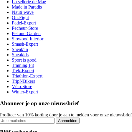
La sellerie de Maé
Made in Paradis
Nauti-wave
On-Fight
Padel-Expert
Pecheur-Store
Pet and Garden
Slowood Interior
Smash-Expert
Sneak'In
Sneakids
Sport is good
Training-Fit
Trek-Expert
Triathlon-Expert
TripNBikers
Vélo-Store
Winter-Expert
Abonneer je op onze nieuwsbrief
Profiteer van 10% korting door je aan te melden voor onze nieuwsbrief
Aanmelden