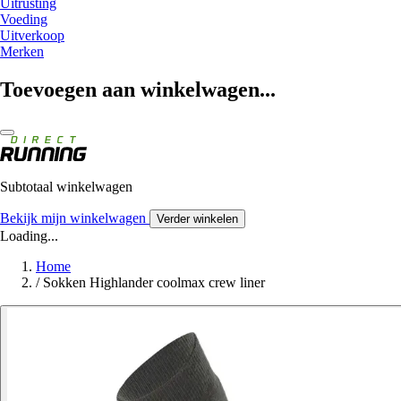
Uitrusting
Voeding
Uitverkoop
Merken
Toevoegen aan winkelwagen...
Subtotaal winkelwagen
Bekijk mijn winkelwagen
Verder winkelen
Loading...
Home
/
Sokken Highlander coolmax crew liner