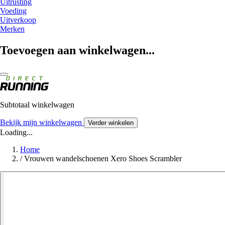
Uitrusting
Voeding
Uitverkoop
Merken
Toevoegen aan winkelwagen...
Subtotaal winkelwagen
Bekijk mijn winkelwagen
Verder winkelen
Loading...
Home
/
Vrouwen wandelschoenen Xero Shoes Scrambler