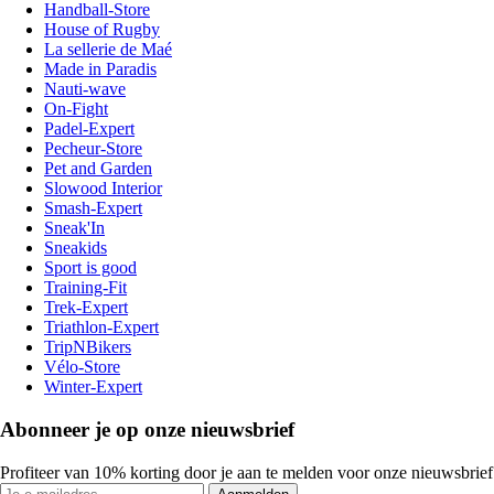
Handball-Store
House of Rugby
La sellerie de Maé
Made in Paradis
Nauti-wave
On-Fight
Padel-Expert
Pecheur-Store
Pet and Garden
Slowood Interior
Smash-Expert
Sneak'In
Sneakids
Sport is good
Training-Fit
Trek-Expert
Triathlon-Expert
TripNBikers
Vélo-Store
Winter-Expert
Abonneer je op onze nieuwsbrief
Profiteer van 10% korting door je aan te melden voor onze nieuwsbrief