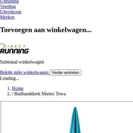
Uitrusting
Voeding
Uitverkoop
Merken
Toevoegen aan winkelwagen...
Subtotaal winkelwagen
Bekijk mijn winkelwagen
Verder winkelen
Loading...
Home
/
Badhanddoek Martes Tewa