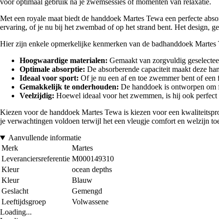
voor optimaal gebruik na je zwemsessies of momenten van relaxatie.
Met een royale maat biedt de handdoek Martes Tewa een perfecte absor
ervaring, of je nu bij het zwembad of op het strand bent. Het design, g
Hier zijn enkele opmerkelijke kenmerken van de badhanddoek Martes
Hoogwaardige materialen:
Gemaakt van zorgvuldig geselecteer
Optimale absorptie:
De absorberende capaciteit maakt deze hand
Ideaal voor sport:
Of je nu een af en toe zwemmer bent of een fa
Gemakkelijk te onderhouden:
De handdoek is ontworpen om fre
Veelzijdig:
Hoewel ideaal voor het zwemmen, is hij ook perfect 
Kiezen voor de handdoek Martes Tewa is kiezen voor een kwaliteitsprodu
je verwachtingen voldoen terwijl het een vleugje comfort en welzijn to
Aanvullende informatie
Merk
Martes
Leveranciersreferentie
M000149310
Kleur
ocean depths
Kleur
Blauw
Geslacht
Gemengd
Leeftijdsgroep
Volwassene
Loading...