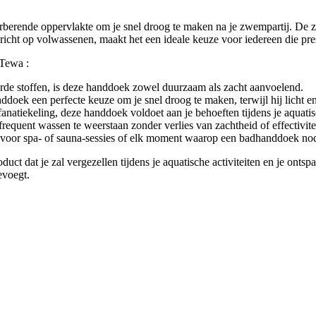
berende oppervlakte om je snel droog te maken na je zwempartij. De za
ericht op volwassenen, maakt het een ideale keuze voor iedereen die pres
 Tewa :
de stoffen, is deze handdoek zowel duurzaam als zacht aanvoelend.
doek een perfecte keuze om je snel droog te maken, terwijl hij licht e
natiekeling, deze handdoek voldoet aan je behoeften tijdens je aquatisc
quent wassen te weerstaan zonder verlies van zachtheid of effectivitei
voor spa- of sauna-sessies of elk moment waarop een badhanddoek nod
ct dat je zal vergezellen tijdens je aquatische activiteiten en je ont
evoegt.