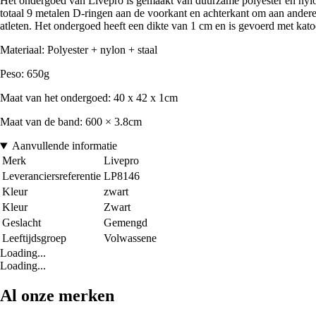
Het ondergoed van Livepro is gemaakt van duurzame polyester en nylon,
totaal 9 metalen D-ringen aan de voorkant en achterkant om aan andere a
atleten. Het ondergoed heeft een dikte van 1 cm en is gevoerd met kat
Materiaal: Polyester + nylon + staal
Peso: 650g
Maat van het ondergoed: 40 x 42 x 1cm
Maat van de band: 600 × 3.8cm
Aanvullende informatie
Merk
Livepro
Leveranciersreferentie
LP8146
Kleur
zwart
Kleur
Zwart
Geslacht
Gemengd
Leeftijdsgroep
Volwassene
Loading...
Loading...
Al onze merken