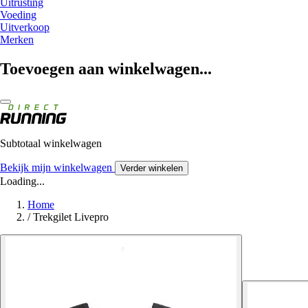
Uitrusting
Voeding
Uitverkoop
Merken
Toevoegen aan winkelwagen...
Subtotaal winkelwagen
Bekijk mijn winkelwagen
Verder winkelen
Loading...
Home
/
Trekgilet Livepro