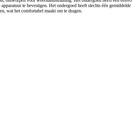
 ontworpen voor weerstandstraining. Het ondergoed heeft een eenvoudig
pparatuur te bevestigen. Het ondergoed heeft slechts één gemiddelde maat
oen, wat het comfortabel maakt om te dragen.