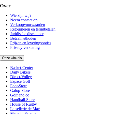
Over
Wie zijn wij?
Neem contact op
Verkoopvoorwaarden
Retourneren en terugbetalen
Juridische disclaimer
Betaalmethoden
Prijzen en leveringsopties
Privacy verklaring
Onze winkels
Basket-Center
Daily Bikers
Direct-Volley
Espace Golf
Foot-Store
Galop-Store
Golf and co
Handball-Store
House of Rugby
La sellerie de Maé
Made in Paradis