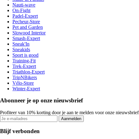
Nauti-wave
On-Fight
Padel-Expert
Pecheur-Store
Pet and Garden
Slowood Interior
Smash-Expert
Sneak'In
Sneakids
Sport is good
Training-Fit
Trek-Expert
Triathlon-Expert
TripNBikers
Vélo-Store
Winter-Expert
Abonneer je op onze nieuwsbrief
Profiteer van 10% korting door je aan te melden voor onze nieuwsbrief
Aanmelden
Blijf verbonden