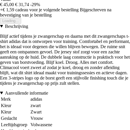
€ 45,00
€ 31,74
-29%
+€ 1,59
cadeau voor je volgende bestelling
Bijgeschreven na
bevestiging van je bestelling
Loading...
Beschrijving
Blijf actief tijdens je zwangerschap en daarna met dit zwangerschaps t-
shirt adidas dat is ontworpen voor training. Comfortabel en performant,
het is ideaal voor degenen die willen blijven bewegen. De ruime snit
geeft een ontspannen gevoel. De jersey stof zorgt voor een zachte
aanraking op de huid. De dubbele laag constructie is praktisch voor het
geven van borstvoeding. Blijf koel. Droog. Alles met comfort.
Climacool voert zweet af zodat je koel, droog en zonder afleiding
blijft, wat dit shirt ideaal maakt voor trainingssessies en actieve dagen.
Een 3-stripes logo op de borst geeft een stijlvolle finishing touch die je
tijdens je zwangerschap op prijs zult stellen.
Aanvullende informatie
Merk
adidas
Kleur
zwart
Kleur
Zwart
Geslacht
Vrouw
Leeftijdsgroep
Volwassene