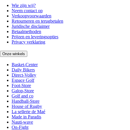
Wie zijn wij?
Neem contact op
Verkoopvoorwaarden
Retourneren en terugbetalen
Juridische disclaimer
Betaalmethoden
Prijzen en leveringsopties
Privacy verklaring
Onze winkels
Basket-Center
Daily Bikers
Direct-Volley
Espace Golf
Foot-Store
Galop-Store
Golf and co
Handball-Store
House of Rugby
La sellerie de Maé
Made in Paradis
Nauti-wave
On-Fight