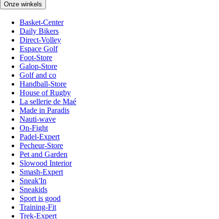
Onze winkels
Basket-Center
Daily Bikers
Direct-Volley
Espace Golf
Foot-Store
Galop-Store
Golf and co
Handball-Store
House of Rugby
La sellerie de Maé
Made in Paradis
Nauti-wave
On-Fight
Padel-Expert
Pecheur-Store
Pet and Garden
Slowood Interior
Smash-Expert
Sneak'In
Sneakids
Sport is good
Training-Fit
Trek-Expert