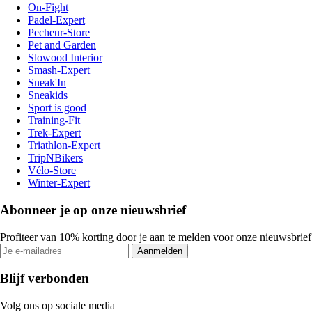
On-Fight
Padel-Expert
Pecheur-Store
Pet and Garden
Slowood Interior
Smash-Expert
Sneak'In
Sneakids
Sport is good
Training-Fit
Trek-Expert
Triathlon-Expert
TripNBikers
Vélo-Store
Winter-Expert
Abonneer je op onze nieuwsbrief
Profiteer van 10% korting door je aan te melden voor onze nieuwsbrief
Aanmelden
Blijf verbonden
Volg ons op sociale media