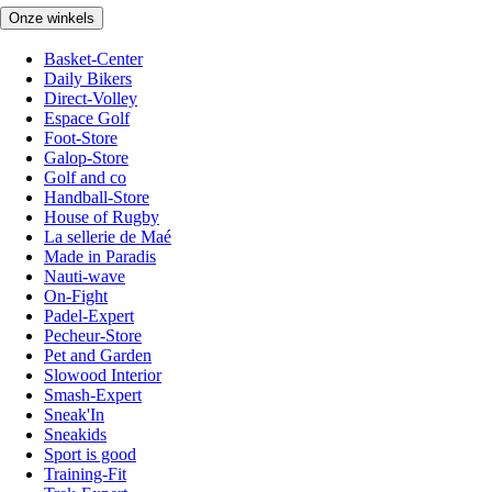
Onze winkels
Basket-Center
Daily Bikers
Direct-Volley
Espace Golf
Foot-Store
Galop-Store
Golf and co
Handball-Store
House of Rugby
La sellerie de Maé
Made in Paradis
Nauti-wave
On-Fight
Padel-Expert
Pecheur-Store
Pet and Garden
Slowood Interior
Smash-Expert
Sneak'In
Sneakids
Sport is good
Training-Fit