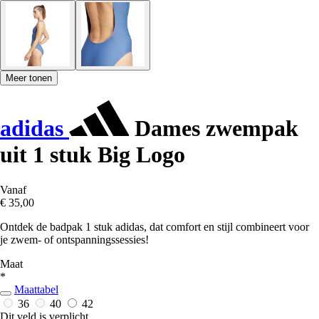
Meer tonen
adidas
Dames zwempak
uit 1 stuk Big Logo
Vanaf
€ 35,00
Ontdek de badpak 1 stuk adidas, dat comfort en stijl combineert voor
je zwem- of ontspanningssessies!
Maat
*
Maattabel
36
40
42
Dit veld is verplicht