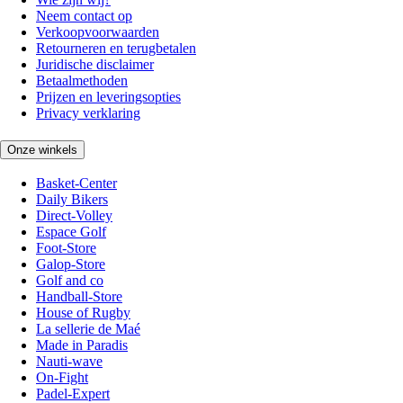
Neem contact op
Verkoopvoorwaarden
Retourneren en terugbetalen
Juridische disclaimer
Betaalmethoden
Prijzen en leveringsopties
Privacy verklaring
Onze winkels
Basket-Center
Daily Bikers
Direct-Volley
Espace Golf
Foot-Store
Galop-Store
Golf and co
Handball-Store
House of Rugby
La sellerie de Maé
Made in Paradis
Nauti-wave
On-Fight
Padel-Expert