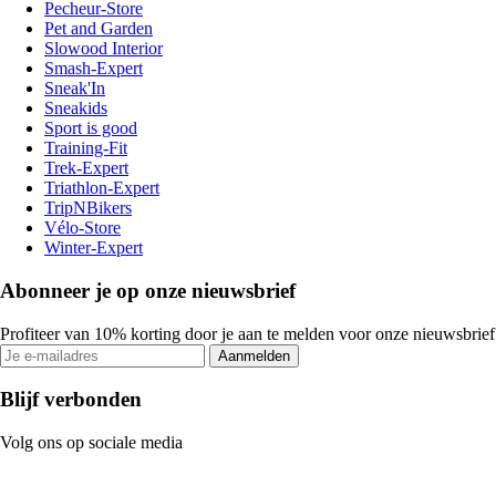
Pecheur-Store
Pet and Garden
Slowood Interior
Smash-Expert
Sneak'In
Sneakids
Sport is good
Training-Fit
Trek-Expert
Triathlon-Expert
TripNBikers
Vélo-Store
Winter-Expert
Abonneer je op onze nieuwsbrief
Profiteer van 10% korting door je aan te melden voor onze nieuwsbrief
Aanmelden
Blijf verbonden
Volg ons op sociale media