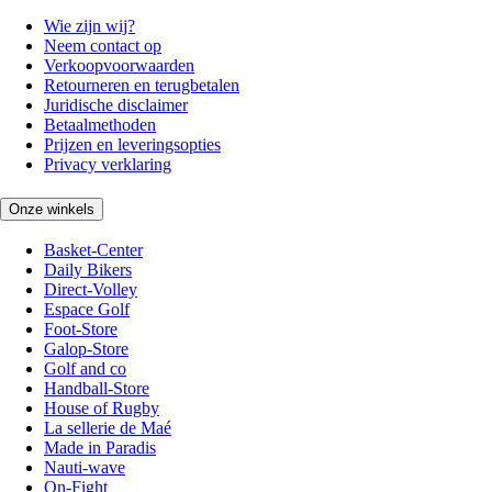
Wie zijn wij?
Neem contact op
Verkoopvoorwaarden
Retourneren en terugbetalen
Juridische disclaimer
Betaalmethoden
Prijzen en leveringsopties
Privacy verklaring
Onze winkels
Basket-Center
Daily Bikers
Direct-Volley
Espace Golf
Foot-Store
Galop-Store
Golf and co
Handball-Store
House of Rugby
La sellerie de Maé
Made in Paradis
Nauti-wave
On-Fight