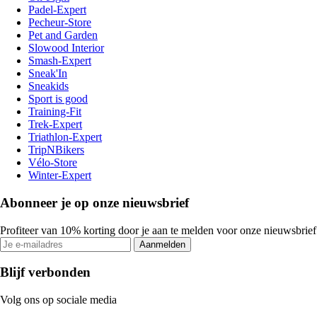
Padel-Expert
Pecheur-Store
Pet and Garden
Slowood Interior
Smash-Expert
Sneak'In
Sneakids
Sport is good
Training-Fit
Trek-Expert
Triathlon-Expert
TripNBikers
Vélo-Store
Winter-Expert
Abonneer je op onze nieuwsbrief
Profiteer van 10% korting door je aan te melden voor onze nieuwsbrief
Aanmelden
Blijf verbonden
Volg ons op sociale media