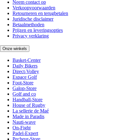
Neem contact op
Verkoopvoorwaarden
Retourneren en terugbetalen
Juridische disclaimer
Betaalmethoden
Prijzen en leveringsopties
Privacy verklaring
Onze winkels
Basket-Center
Daily Bikers
Direct-Volley
Espace Golf
Foot-Store
Galop-Store
Golf and co
Handball-Store
House of Rugby
La sellerie de Maé
Made in Paradis
Nauti-wave
On-Fight
Padel-Expert
Pecheur-Store