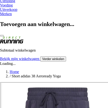
Uitrusting
Voeding
Uitverkoop
Merken
Toevoegen aan winkelwagen...
Subtotaal winkelwagen
Bekijk mijn winkelwagen
Verder winkelen
Loading...
Home
/
Short adidas 38 Aeroready Yoga