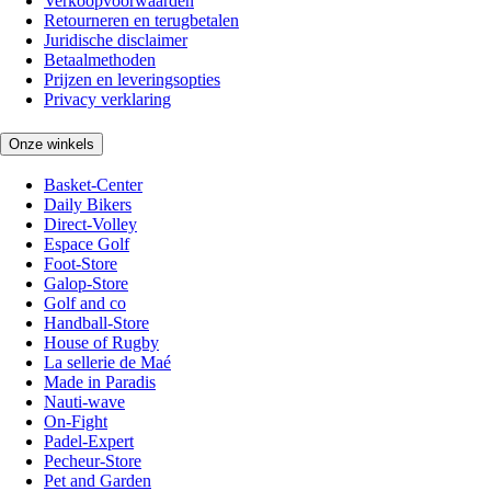
Verkoopvoorwaarden
Retourneren en terugbetalen
Juridische disclaimer
Betaalmethoden
Prijzen en leveringsopties
Privacy verklaring
Onze winkels
Basket-Center
Daily Bikers
Direct-Volley
Espace Golf
Foot-Store
Galop-Store
Golf and co
Handball-Store
House of Rugby
La sellerie de Maé
Made in Paradis
Nauti-wave
On-Fight
Padel-Expert
Pecheur-Store
Pet and Garden