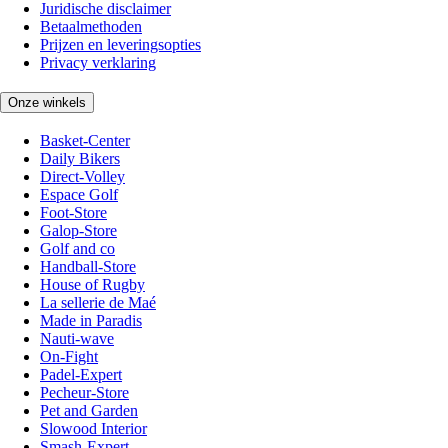
Juridische disclaimer
Betaalmethoden
Prijzen en leveringsopties
Privacy verklaring
Onze winkels
Basket-Center
Daily Bikers
Direct-Volley
Espace Golf
Foot-Store
Galop-Store
Golf and co
Handball-Store
House of Rugby
La sellerie de Maé
Made in Paradis
Nauti-wave
On-Fight
Padel-Expert
Pecheur-Store
Pet and Garden
Slowood Interior
Smash-Expert