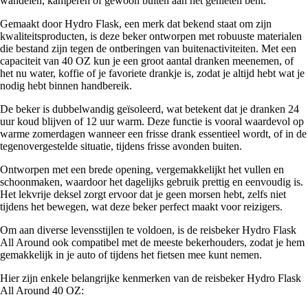
wandelen, kamperen of gewoon buiten aan het genieten bent.
Gemaakt door Hydro Flask, een merk dat bekend staat om zijn
kwaliteitsproducten, is deze beker ontworpen met robuuste materialen
die bestand zijn tegen de ontberingen van buitenactiviteiten. Met een
capaciteit van 40 OZ kun je een groot aantal dranken meenemen, of
het nu water, koffie of je favoriete drankje is, zodat je altijd hebt wat je
nodig hebt binnen handbereik.
De beker is dubbelwandig geïsoleerd, wat betekent dat je dranken 24
uur koud blijven of 12 uur warm. Deze functie is vooral waardevol op
warme zomerdagen wanneer een frisse drank essentieel wordt, of in de
tegenovergestelde situatie, tijdens frisse avonden buiten.
Ontworpen met een brede opening, vergemakkelijkt het vullen en
schoonmaken, waardoor het dagelijks gebruik prettig en eenvoudig is.
Het lekvrije deksel zorgt ervoor dat je geen morsen hebt, zelfs niet
tijdens het bewegen, wat deze beker perfect maakt voor reizigers.
Om aan diverse levensstijlen te voldoen, is de reisbeker Hydro Flask
All Around ook compatibel met de meeste bekerhouders, zodat je hem
gemakkelijk in je auto of tijdens het fietsen mee kunt nemen.
Hier zijn enkele belangrijke kenmerken van de reisbeker Hydro Flask
All Around 40 OZ: