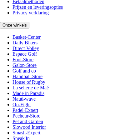
Betaalmethoden
Prijzen en leveringsopties
Privacy verklaring
Onze winkels
Basket-Center
Daily Bikers
Direct-Volley
Espace Golf
Foot-Store
Galop-Store
Golf and co
Handball-Store
House of Rugby
La sellerie de Maé
Made in Paradis
Nauti-wave
On-Fight
Padel-Expert
Pecheur-Store
Pet and Garden
Slowood Interior
Smash-Expert
Sneak'In