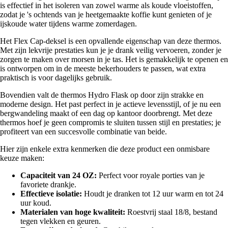
is effectief in het isoleren van zowel warme als koude vloeistoffen,
zodat je 's ochtends van je heetgemaakte koffie kunt genieten of je
ijskoude water tijdens warme zomerdagen.
Het Flex Cap-deksel is een opvallende eigenschap van deze thermos.
Met zijn lekvrije prestaties kun je je drank veilig vervoeren, zonder je
zorgen te maken over morsen in je tas. Het is gemakkelijk te openen en
is ontworpen om in de meeste bekerhouders te passen, wat extra
praktisch is voor dagelijks gebruik.
Bovendien valt de thermos Hydro Flask op door zijn strakke en
moderne design. Het past perfect in je actieve levensstijl, of je nu een
bergwandeling maakt of een dag op kantoor doorbrengt. Met deze
thermos hoef je geen compromis te sluiten tussen stijl en prestaties; je
profiteert van een succesvolle combinatie van beide.
Hier zijn enkele extra kenmerken die deze product een onmisbare
keuze maken:
Capaciteit van 24 OZ:
Perfect voor royale porties van je
favoriete drankje.
Effectieve isolatie:
Houdt je dranken tot 12 uur warm en tot 24
uur koud.
Materialen van hoge kwaliteit:
Roestvrij staal 18/8, bestand
tegen vlekken en geuren.