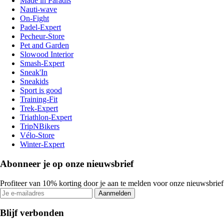
Made in Paradis
Nauti-wave
On-Fight
Padel-Expert
Pecheur-Store
Pet and Garden
Slowood Interior
Smash-Expert
Sneak'In
Sneakids
Sport is good
Training-Fit
Trek-Expert
Triathlon-Expert
TripNBikers
Vélo-Store
Winter-Expert
Abonneer je op onze nieuwsbrief
Profiteer van 10% korting door je aan te melden voor onze nieuwsbrief
Aanmelden
Blijf verbonden