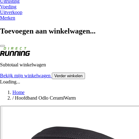
Uitrusting
Voeding
Uitverkoop
Merken
Toevoegen aan winkelwagen...
Subtotaal winkelwagen
Bekijk mijn winkelwagen
Verder winkelen
Loading...
Home
/
Hoofdband Odlo CeramiWarm