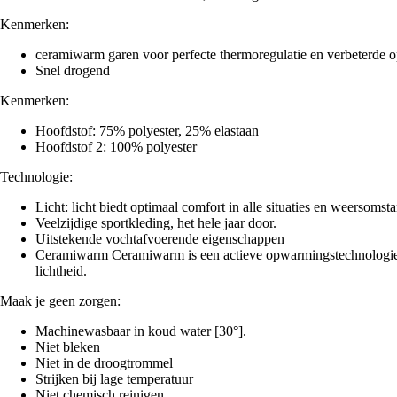
Kenmerken:
ceramiwarm garen voor perfecte thermoregulatie en verbeterde
Snel drogend
Kenmerken:
Hoofdstof: 75% polyester, 25% elastaan
Hoofdstof 2: 100% polyester
Technologie:
Licht: licht biedt optimaal comfort in alle situaties en weersomst
Veelzijdige sportkleding, het hele jaar door.
Uitstekende vochtafvoerende eigenschappen
Ceramiwarm Ceramiwarm is een actieve opwarmingstechnologie 
lichtheid.
Maak je geen zorgen:
Machinewasbaar in koud water [30°].
Niet bleken
Niet in de droogtrommel
Strijken bij lage temperatuur
Niet chemisch reinigen