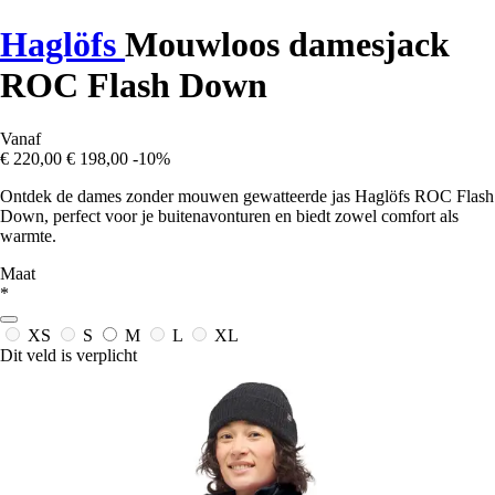
Haglöfs
Mouwloos damesjack
ROC Flash Down
Vanaf
€ 220,00
€ 198,00
-10%
Ontdek de dames zonder mouwen gewatteerde jas Haglöfs ROC Flash
Down, perfect voor je buitenavonturen en biedt zowel comfort als
warmte.
Maat
*
XS
S
M
L
XL
Dit veld is verplicht