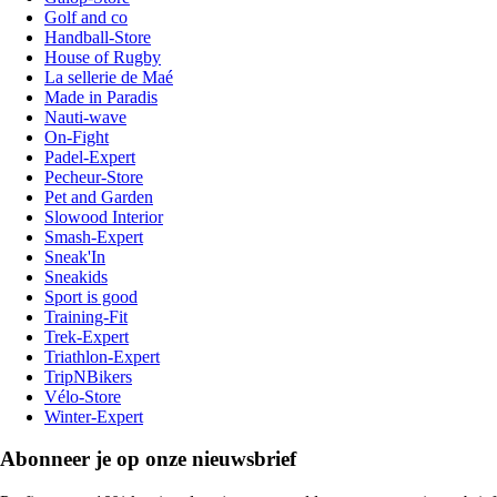
Golf and co
Handball-Store
House of Rugby
La sellerie de Maé
Made in Paradis
Nauti-wave
On-Fight
Padel-Expert
Pecheur-Store
Pet and Garden
Slowood Interior
Smash-Expert
Sneak'In
Sneakids
Sport is good
Training-Fit
Trek-Expert
Triathlon-Expert
TripNBikers
Vélo-Store
Winter-Expert
Abonneer je op onze nieuwsbrief