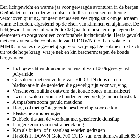
Een lichtgewicht en warme jas voor gewaagde avonturen in de bergen.
Geüpdatet met een nieuw iconisch uiterlijk en een kenmerkende
verschoven quilting, fungeert het als een veelzijdig stuk om je lichaam
warm te houden, afgestemd op de eisen van klimmen en alpinisme. De
lichtgewicht buitenstof van Pertex® Quantum beschermt je tegen de
elementen en zorgt voor een comfortabele luchtcirculatie. Het is gevuld
met een strategische combinatie van H DOWN Gold en isolatie in
MIMIC in zones die gevoelig zijn voor wrijving. De isolatie strekt zich
uit tot de hoge kraag, wat je nek en kin beschermt tegen de koude
bergwinden.
Lichtgewicht en duurzame buitenstof van 100% gerecycled
polyamide
Geïsoleerd met een vulling van 700 CUIN dons en een
bladisolatie in de gebieden die gevoelig zijn voor wrijving
Verschoven quilting ontwerp dat koude zones minimaliseert
Twee ritszakken voor de handen en een veilige binnenborstzak
Aanpasbare zoom gevuld met dons
Hoog col met geïntegreerde bescherming voor de kin
Elastische armopeningen
Dubbele rits aan de voorkant met geïsoleerde donsflap
Langere zoom voor extra bedekking
Kan als buiten- of tussenlaag worden gedragen
Haglöfs H DOWN Gold 700 CUIN van premium kwaliteit 85%