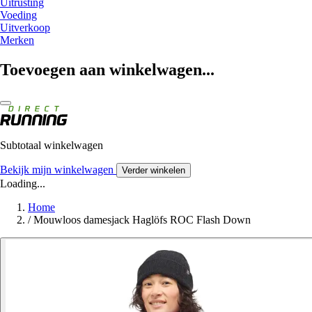
Uitrusting
Voeding
Uitverkoop
Merken
Toevoegen aan winkelwagen...
Subtotaal winkelwagen
Bekijk mijn winkelwagen
Verder winkelen
Loading...
Home
/
Mouwloos damesjack Haglöfs ROC Flash Down