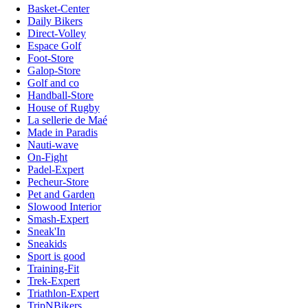
Basket-Center
Daily Bikers
Direct-Volley
Espace Golf
Foot-Store
Galop-Store
Golf and co
Handball-Store
House of Rugby
La sellerie de Maé
Made in Paradis
Nauti-wave
On-Fight
Padel-Expert
Pecheur-Store
Pet and Garden
Slowood Interior
Smash-Expert
Sneak'In
Sneakids
Sport is good
Training-Fit
Trek-Expert
Triathlon-Expert
TripNBikers