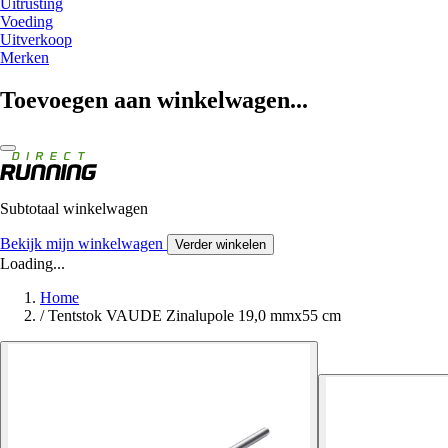
Uitrusting
Voeding
Uitverkoop
Merken
Toevoegen aan winkelwagen...
Subtotaal winkelwagen
Bekijk mijn winkelwagen
Verder winkelen
Loading...
Home
/
Tentstok VAUDE Zinalupole 19,0 mmx55 cm