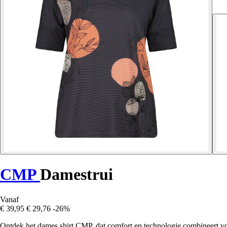
CMP
Damestrui
Vanaf
€ 39,95
€ 29,76
-26%
Ontdek het dames shirt CMP, dat comfort en technologie combineert vo