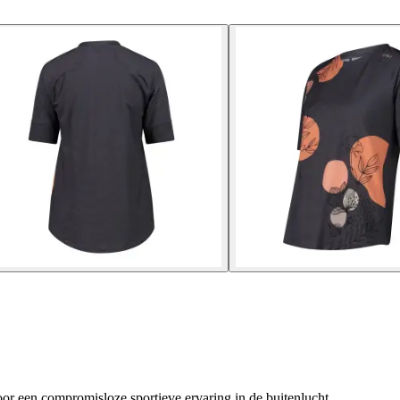
or een compromisloze sportieve ervaring in de buitenlucht.