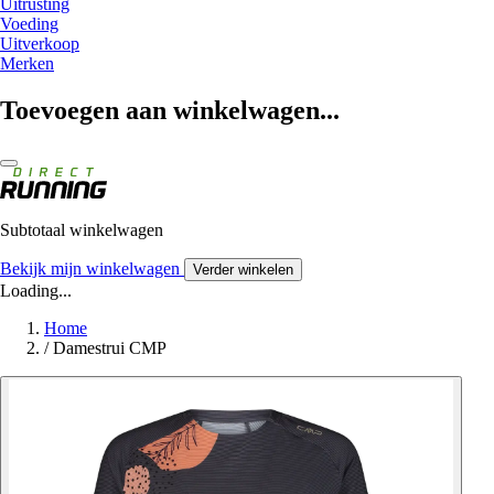
Uitrusting
Voeding
Uitverkoop
Merken
Toevoegen aan winkelwagen...
Subtotaal winkelwagen
Bekijk mijn winkelwagen
Verder winkelen
Loading...
Home
/
Damestrui CMP