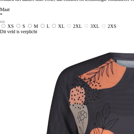
Maat
*
XS
S
M
L
XL
2XL
3XL
2XS
Dit veld is verplicht