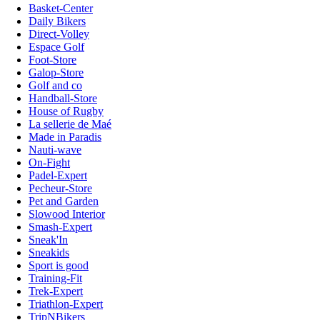
Basket-Center
Daily Bikers
Direct-Volley
Espace Golf
Foot-Store
Galop-Store
Golf and co
Handball-Store
House of Rugby
La sellerie de Maé
Made in Paradis
Nauti-wave
On-Fight
Padel-Expert
Pecheur-Store
Pet and Garden
Slowood Interior
Smash-Expert
Sneak'In
Sneakids
Sport is good
Training-Fit
Trek-Expert
Triathlon-Expert
TripNBikers