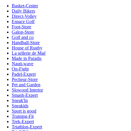
Basket-Center
Daily Bikers
Direct-Volley
Espace Golf
Foot-Store
Galop-Store
Golf and co
Handball-Store
House of Rugby
La sellerie de Maé
Made in Paradis
Nauti-wave
On-Fight
Padel-Expert
Pecheur-Store
Pet and Garden
Slowood Interior
Smash-Expert
Sneak'In
Sneakids
Sport is good
Training-Fit
Trek-Expert
Triathlon-Expert