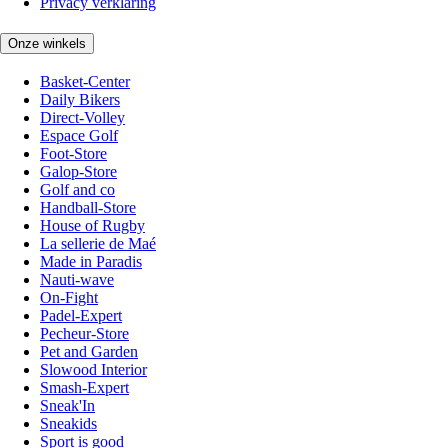
Privacy verklaring
Onze winkels
Basket-Center
Daily Bikers
Direct-Volley
Espace Golf
Foot-Store
Galop-Store
Golf and co
Handball-Store
House of Rugby
La sellerie de Maé
Made in Paradis
Nauti-wave
On-Fight
Padel-Expert
Pecheur-Store
Pet and Garden
Slowood Interior
Smash-Expert
Sneak'In
Sneakids
Sport is good