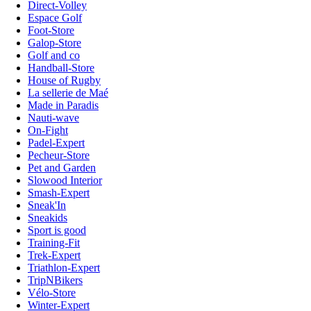
Direct-Volley
Espace Golf
Foot-Store
Galop-Store
Golf and co
Handball-Store
House of Rugby
La sellerie de Maé
Made in Paradis
Nauti-wave
On-Fight
Padel-Expert
Pecheur-Store
Pet and Garden
Slowood Interior
Smash-Expert
Sneak'In
Sneakids
Sport is good
Training-Fit
Trek-Expert
Triathlon-Expert
TripNBikers
Vélo-Store
Winter-Expert