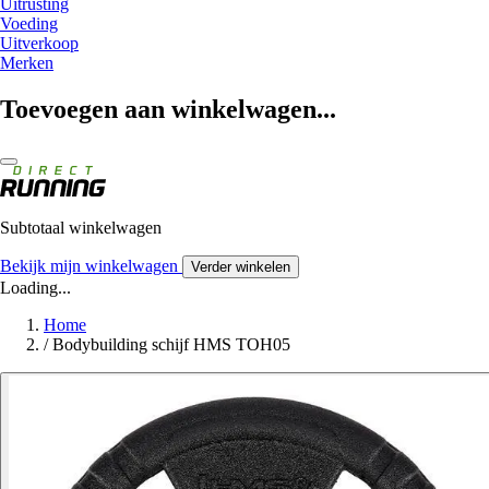
Uitrusting
Voeding
Uitverkoop
Merken
Toevoegen aan winkelwagen...
Subtotaal winkelwagen
Bekijk mijn winkelwagen
Verder winkelen
Loading...
Home
/
Bodybuilding schijf HMS TOH05