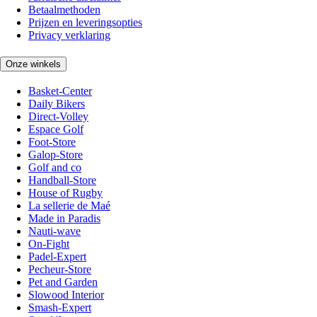
Betaalmethoden
Prijzen en leveringsopties
Privacy verklaring
Onze winkels
Basket-Center
Daily Bikers
Direct-Volley
Espace Golf
Foot-Store
Galop-Store
Golf and co
Handball-Store
House of Rugby
La sellerie de Maé
Made in Paradis
Nauti-wave
On-Fight
Padel-Expert
Pecheur-Store
Pet and Garden
Slowood Interior
Smash-Expert