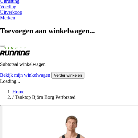
Uitrusting
Voeding
Uitverkoop
Merken
Toevoegen aan winkelwagen...
Subtotaal winkelwagen
Bekijk mijn winkelwagen
Verder winkelen
Loading...
Home
/
Tanktop Björn Borg Perforated