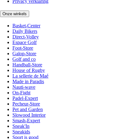
Privacy verklaring
Onze winkels
Basket-Center
Daily Bikers
Direct-Volley
Espace Golf
Foot-Store
Galop-Store
Golf and co
Handball-Store
House of Rugby
La sellerie de Maé
Made in Paradis
Nauti-wave
On-Fight
Padel-Expert
Pecheur-Store
Pet and Garden
Slowood Interior
Smash-Expert
Sneak'In
Sneakids
Sport is good